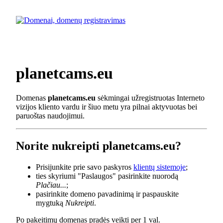
planetcams.eu
Domenas
planetcams.eu
sėkmingai užregistruotas Interneto
vizijos kliento vardu ir šiuo metu yra pilnai aktyvuotas bei
paruoštas naudojimui.
Norite nukreipti planetcams.eu?
Prisijunkite prie savo paskyros
klientų sistemoje
;
ties skyriumi "Paslaugos" pasirinkite nuorodą
Plačiau...
;
pasirinkite domeno pavadinimą ir paspauskite
mygtuką
Nukreipti
.
Po pakeitimų domenas pradės veikti per 1 val.