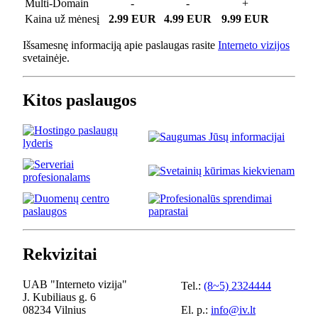
Multi-Domain
-
-
+
Kaina už mėnesį
2.99 EUR
4.99 EUR
9.99 EUR
Išsamesnę informaciją apie paslaugas rasite
Interneto vizijos
svetainėje.
Kitos paslaugos
Rekvizitai
UAB "Interneto vizija"
Tel.:
(8~5) 2324444
J. Kubiliaus g. 6
08234 Vilnius
El. p.:
info@iv.lt