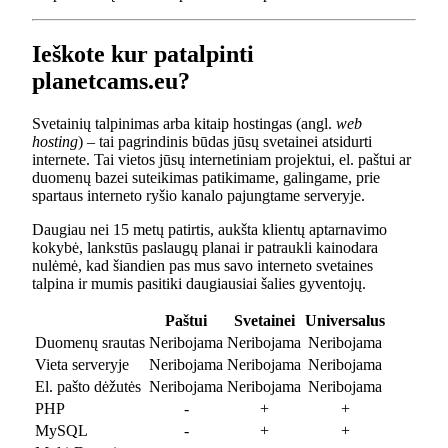
Ieškote kur patalpinti
planetcams.eu?
Svetainių talpinimas arba kitaip hostingas (angl.
web
hosting
) – tai pagrindinis būdas jūsų svetainei atsidurti
internete. Tai vietos jūsų internetiniam projektui, el. paštui ar
duomenų bazei suteikimas patikimame, galingame, prie
spartaus interneto ryšio kanalo pajungtame serveryje.
Daugiau nei 15 metų patirtis, aukšta klientų aptarnavimo
kokybė, lankstūs paslaugų planai ir patraukli kainodara
nulėmė, kad šiandien pas mus savo interneto svetaines
talpina ir mumis pasitiki daugiausiai šalies gyventojų.
Paštui
Svetainei
Universalus
Duomenų srautas
Neribojama
Neribojama
Neribojama
Vieta serveryje
Neribojama
Neribojama
Neribojama
El. pašto dėžutės
Neribojama
Neribojama
Neribojama
PHP
-
+
+
MySQL
-
+
+